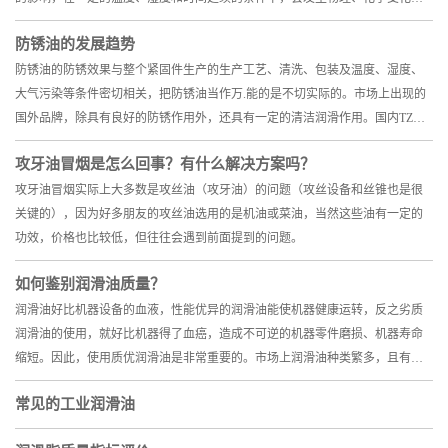
发生锈蚀。
防锈油的发展趋势
防锈油的防锈效果与整个紧固件生产的生产工艺、清洗、包装及温度、湿度、
大气污染等条件密切相关，把防锈油当作万.能的是不切实际的。市场上出现的
国外品牌，除具有良好的防锈作用外，还具有一定的清洁润滑作用。国内TZ通
用防护油，湿热试验超过了960h，盐雾试验超过了48h。
攻牙油冒烟是怎么回事？有什么解决方案吗？
攻牙油冒烟实际上大多数是攻丝油（攻牙油）的问题（攻丝设备和丝锥也是很
关键的），因为好多朋友的攻丝油选用的是机油或菜油，当然这些油有一定的
功效，价格也比较低，但往往会遇到前面提到的问题。
如何鉴别润滑油质量？
润滑油好比机器设备的血液，性能优异的润滑油能使机器健康运转，反之劣质
润滑油的使用，就好比机器得了血癌，造成不可逆的机器零件磨损、机器寿命
缩短。因此，使用质优润滑油是非常重要的。市场上润滑油种类繁多，且有一
定比例的假冒伪劣润滑油在市场中存在
常见的工业润滑油