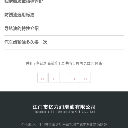
润滑脂质量指标评价
防锈油选用标准
导轨油的特性介绍
汽车齿轮油多久换一次
共有 9 条记录 当前第 1 页/共有 1 页 每页显示 10 条
<<
<
1
>
>>
企业地址：江门市江海区礼乐镇礼深二路中石化加油站旁