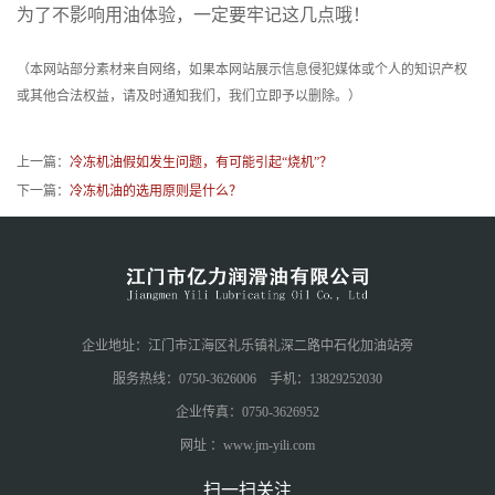
为了不影响用油体验，一定要牢记这几点哦！
（本网站部分素材来自网络，如果本网站展示信息侵犯媒体或个人的知识产权
或其他合法权益，请及时通知我们，我们立即予以删除。）
上一篇：
冷冻机油假如发生问题，有可能引起“烧机”？
下一篇：
冷冻机油的选用原则是什么？
企业地址：江门市江海区礼乐镇礼深二路中石化加油站旁
服务热线：0750-3626006 手机：13829252030
企业传真：0750-3626952
网址 ：www.jm-yili.com
扫一扫关注